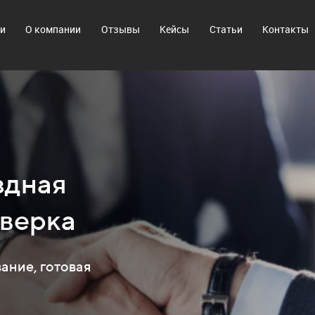
ги
О компании
Отзывы
Кейсы
Статьи
Контакты
здная
верка
ание, готовая