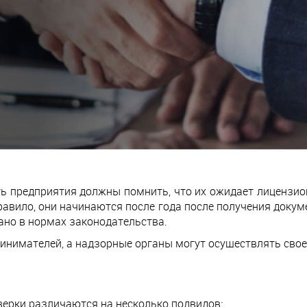
ь предприятия должны помнить, что их ожидает лицензио
равило, они начинаются после года после получения докум
ано в нормах законодательства.
инимателей, а надзорные органы могут осуществлять сво
верки различаются на несколько подвидов: