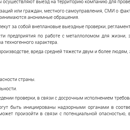
ы осуществляют выезд на территорию компанию для прове
заций или граждан, местного самоуправления, СМИ о фак
принимаются анонимные обращения.
екут за собой внеплановые выездные проверки, регламент
сти предприятия по работе с металлоломом для жизни, 
а техногенного характера.
роизводстве, вреда средней тяжести двум и более людям, э
асности страны.
льности.
едении проверки, в связи с досрочным исполнением требо
гут быть инициированы надзорными органами в соотве
может произойти в связи с потенциальной опасностью, 